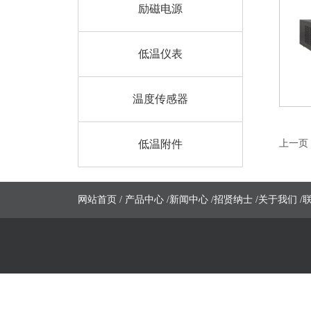
励磁电源
低温仪表
温度传感器
低温附件
上一页
网站首页
/
产品中心
/
新闻中心
/
招贤纳士
/
关于我们
/