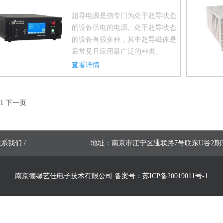
超导电源是指专门为处于超导状态
的设备供电的电源。处于超导状态
的设备有很多种，其中超导磁体是
最常见且应用最广泛的种类。
查看详情
1
下一页
联系我们
/
地址：南京市江宁区通联路7号联东U谷2期
南京德馨艺佳电子技术有限公司
备案号：苏ICP备20019011号-1