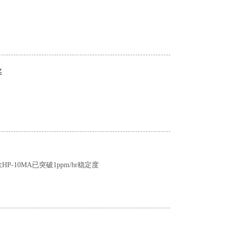
奖
10MA已突破1ppm/hr稳定度